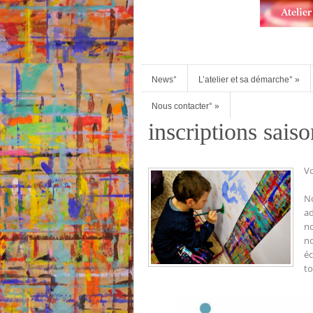
News°
L’atelier et sa démarche°
»
Nous contacter°
»
inscriptions sai
Vo
No
ad
no
no
éc
to