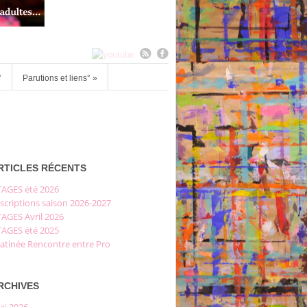
°
Parutions et liens°
»
RTICLES RÉCENTS
TAGES été 2026
scriptions saison 2026-2027
TAGES Avril 2026
TAGES été 2025
atinée Rencontre entre Pro
RCHIVES
ai 2026