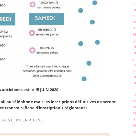
ju
m
av
m
ja
s
ju
m
m
ja
n
s
m
m
ja
 anticipées est le 15 JUIN 2020
.
n
s
mail ou téléphone
mais les inscriptions définitives ne seront
m
let transmis
(fiche d’inscription + règlement)
.
m
ja
NTS ET INSCRIPTIONS:
d
n