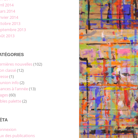
ril 2014
ars 2014
nvier 2014
ctobre 2013
eptembre 2013
oût 2013
ATÉGORIES
ernières nouvelles
(102)
on classé
(12)
resse
(1)
éunion info
(2)
éances à l'année
(13)
tages
(60)
bles palette
(2)
ÉTA
onnexion
ux des publications