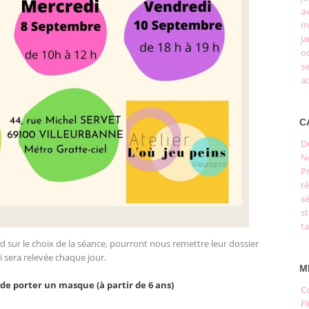
av
m
ja
o
s
a
C
D
N
P
r
s
s
ta
d sur le choix de la séance, pourront nous remettre leur dossier
i sera relevée chaque jour.
M
e porter un masque (à partir de 6 ans)
C
Fl