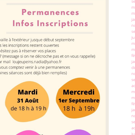
s
m
m
ja
n
s
ju
m
m
fé
ja
d
n
s
a
m
m
fé
ja
n
s
a
ju