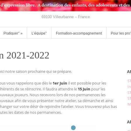
69100 Villeurbanne – France
Pratiquer°
»
L’équipe°
Formation-accompagnement
Pour les pro
son 2021-2022
ici notre saison prochaine qui se prépare.
A
S
us vous rappelons que dès le
1er Juin
il est possible pour les
In
hérents de se réinscrire. Il faudra attendre le
15 Juin
pour les
S
uveaux joueurs. Nous recevons lors de nos permanences les
S
uveaux afin de vous présenter notre atelier, sa démarche et ainsi
M
hanger sur votre désir de rejoindre l’atelier. Vous trouverez plus bas
utes les dates de nos permanences.
A
m