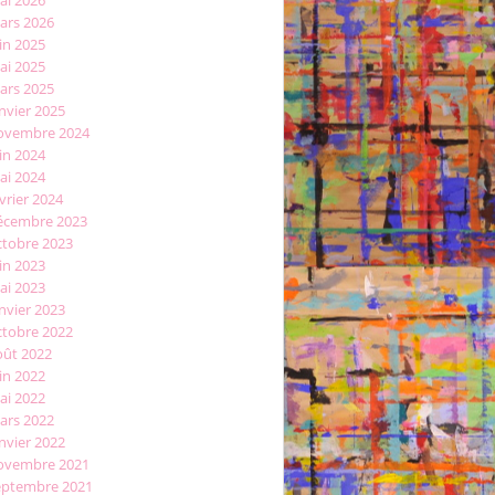
ars 2026
in 2025
ai 2025
ars 2025
nvier 2025
ovembre 2024
in 2024
ai 2024
vrier 2024
écembre 2023
ctobre 2023
in 2023
ai 2023
nvier 2023
ctobre 2022
oût 2022
in 2022
ai 2022
ars 2022
nvier 2022
ovembre 2021
eptembre 2021