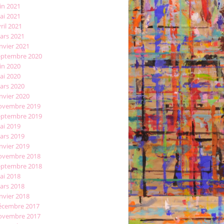
in 2021
ai 2021
ril 2021
ars 2021
nvier 2021
eptembre 2020
in 2020
ai 2020
ars 2020
nvier 2020
ovembre 2019
eptembre 2019
ai 2019
ars 2019
nvier 2019
ovembre 2018
eptembre 2018
ai 2018
ars 2018
nvier 2018
écembre 2017
ovembre 2017