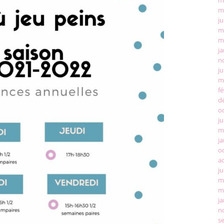
m
ju
m
m
ja
n
ju
m
fé
d
o
ju
m
ja
o
a
ju
m
m
ja
n
s