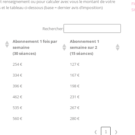
ut renseignement ou pour calculer avec vous le montant de votre
F
 et le tableau ci-dessous (base = dernier avis d’imposition)
S
Rechercher:
Abonnement 1 fois par
Abonnement 1
semaine
semaine sur 2
(30 séances)
(15 séances)
254 €
127 €
334 €
167 €
396 €
198 €
462 €
231 €
535 €
267 €
560 €
280 €
❮
1
❯