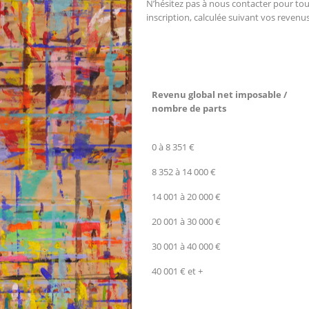
N’hésitez pas à nous contacter pour to
inscription, calculée suivant vos revenus
Revenu global net imposable /
nombre de parts
0 à 8 351 €
8 352 à 14 000 €
14 001 à 20 000 €
20 001 à 30 000 €
30 001 à 40 000 €
40 001 € et +