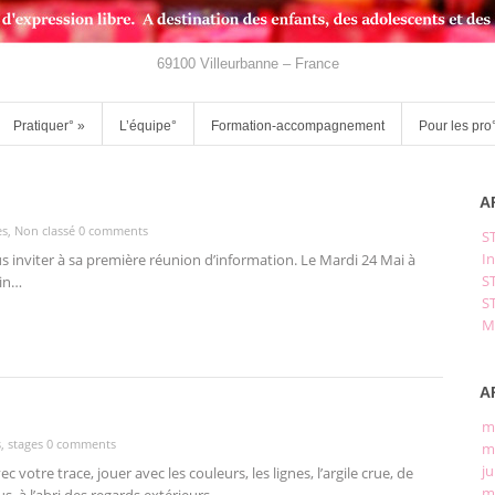
69100 Villeurbanne – France
Pratiquer°
»
L’équipe°
Formation-accompagnement
Pour les pro
A
es
,
Non classé
0 comments
S
In
vous inviter à sa première réunion d’information. Le Mardi 24 Mai à
S
uin…
S
M
A
m
s
,
stages
0 comments
m
ju
votre trace, jouer avec les couleurs, les lignes, l’argile crue, de
m
, à l’abri des regards extérieurs,…