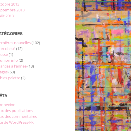
ctobre 2013
eptembre 2013
oût 2013
ATÉGORIES
ernières nouvelles
(102)
on classé
(12)
resse
(1)
éunion info
(2)
éances à l'année
(13)
tages
(60)
bles palette
(2)
ÉTA
onnexion
ux des publications
lux des commentaires
ite de WordPress-FR