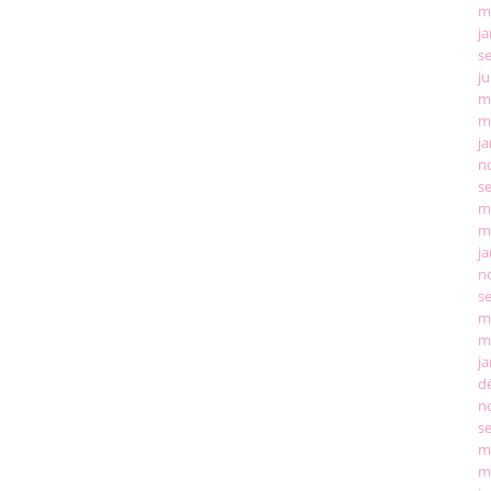
m
ja
s
ju
m
m
ja
n
s
m
m
ja
n
s
m
m
ja
d
n
s
m
m