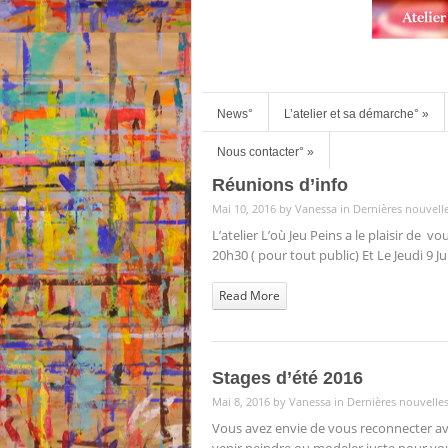
News°
L’atelier et sa démarche°
»
Nous contacter°
»
Réunions d’info
Mai 10, 2016 by
Vanessa
in
Dernières nouvell
L’atelier L’où Jeu Peins a le plaisir de 
20h30 ( pour tout public) Et Le Jeudi 9 J
Read More
Stages d’été 2016
Mai 8, 2016 by
Vanessa
in
Dernières nouvelle
Vous avez envie de vous reconnecter avec 
venir peindre ou modeler juste pour vous