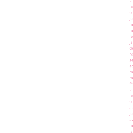
ja
n
s
ju
m
m
fé
ja
d
n
s
a
m
m
fé
ja
n
s
a
ju
av
m
ja