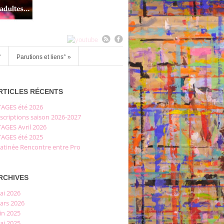
°
Parutions et liens°
»
RTICLES RÉCENTS
TAGES été 2026
scriptions saison 2026-2027
TAGES Avril 2026
TAGES été 2025
atinée Rencontre entre Pro
RCHIVES
ai 2026
ars 2026
in 2025
ai 2025