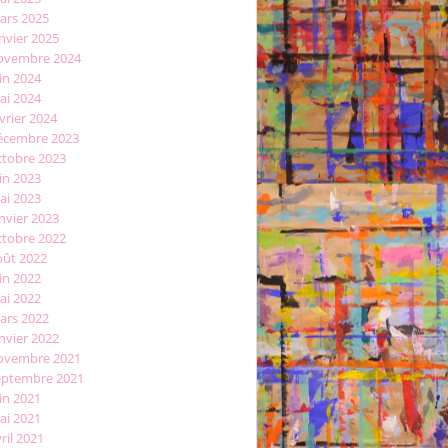
ars 2025
nvier 2025
ovembre 2024
in 2024
ai 2024
vrier 2024
écembre 2023
ctobre 2023
in 2023
ai 2023
nvier 2023
ctobre 2022
oût 2022
in 2022
ai 2022
ars 2022
nvier 2022
ovembre 2021
eptembre 2021
in 2021
ai 2021
ril 2021