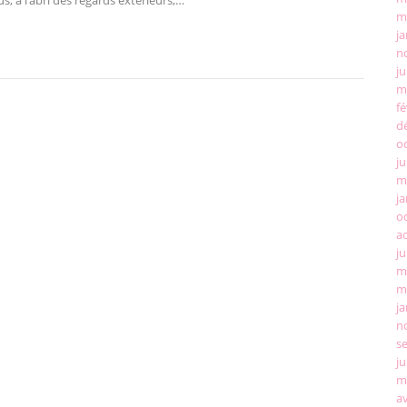
m
ja
n
ju
m
fé
d
o
ju
m
ja
o
a
ju
m
m
ja
n
s
ju
m
av