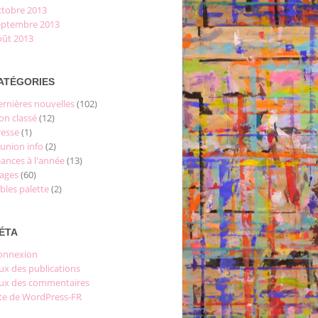
ctobre 2013
eptembre 2013
oût 2013
ATÉGORIES
ernières nouvelles
(102)
on classé
(12)
resse
(1)
éunion info
(2)
éances à l'année
(13)
tages
(60)
bles palette
(2)
ÉTA
onnexion
ux des publications
lux des commentaires
ite de WordPress-FR