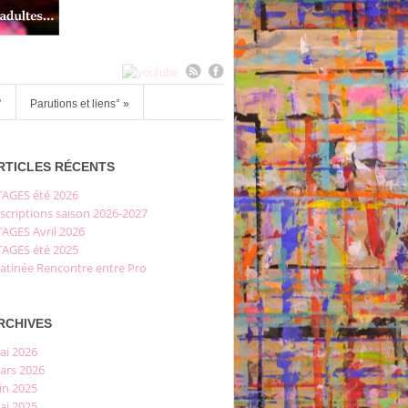
°
Parutions et liens°
»
RTICLES RÉCENTS
TAGES été 2026
scriptions saison 2026-2027
TAGES Avril 2026
TAGES été 2025
atinée Rencontre entre Pro
RCHIVES
ai 2026
ars 2026
in 2025
ai 2025