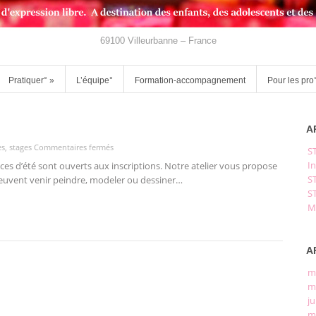
69100 Villeurbanne – France
Pratiquer°
»
L’équipe°
Formation-accompagnement
Pour les pro
A
sur
es
,
stages
Commentaires fermés
S
stages
In
ances d’été sont ouverts aux inscriptions. Notre atelier vous propose
été
S
uvent venir peindre, modeler ou dessiner…
2023
S
M
A
m
m
ju
m