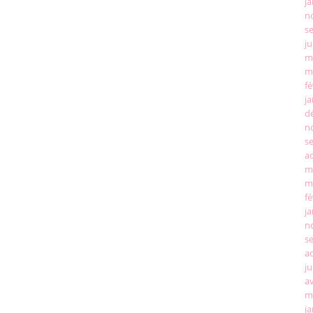
ja
n
s
ju
m
m
fé
ja
d
n
s
a
m
m
fé
ja
n
s
a
ju
av
m
ja