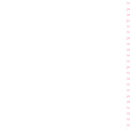
m
ja
s
ju
m
m
ja
n
s
m
m
ja
n
s
m
m
ja
d
n
s
m
m