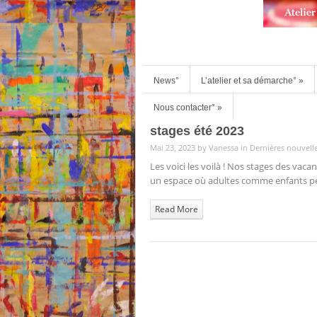
News°
L’atelier et sa démarche°
»
Nous contacter°
»
stages été 2023
Mai 23, 2023 by
Vanessa
in
Dernières nouvell
Les voici les voilà ! Nos stages des vac
un espace où adultes comme enfants pe
Read More