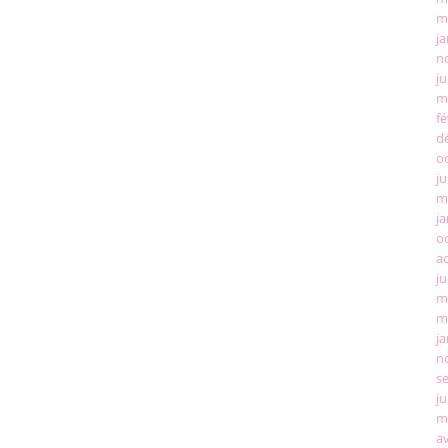
m
ja
n
ju
m
fé
d
o
ju
m
ja
o
a
ju
m
m
ja
n
s
ju
m
av