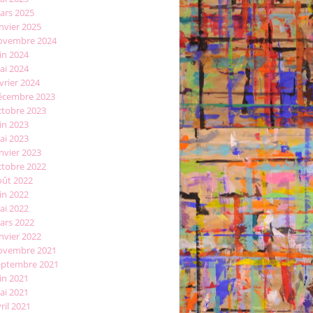
ars 2025
nvier 2025
ovembre 2024
in 2024
ai 2024
vrier 2024
écembre 2023
ctobre 2023
in 2023
ai 2023
nvier 2023
ctobre 2022
oût 2022
in 2022
ai 2022
ars 2022
nvier 2022
ovembre 2021
eptembre 2021
in 2021
ai 2021
ril 2021