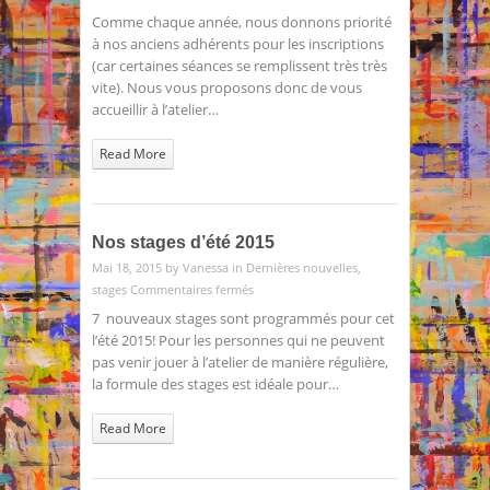
Inscriptions
Comme chaque année, nous donnons priorité
2015/2016
à nos anciens adhérents pour les inscriptions
(car certaines séances se remplissent très très
vite). Nous vous proposons donc de vous
accueillir à l’atelier…
Read More
Nos stages d’été 2015
Mai 18, 2015 by
Vanessa
in
Dernières nouvelles
,
sur
stages
Commentaires fermés
Nos
7 nouveaux stages sont programmés pour cet
stages
l’été 2015! Pour les personnes qui ne peuvent
d’été
pas venir jouer à l’atelier de manière régulière,
2015
la formule des stages est idéale pour…
Read More