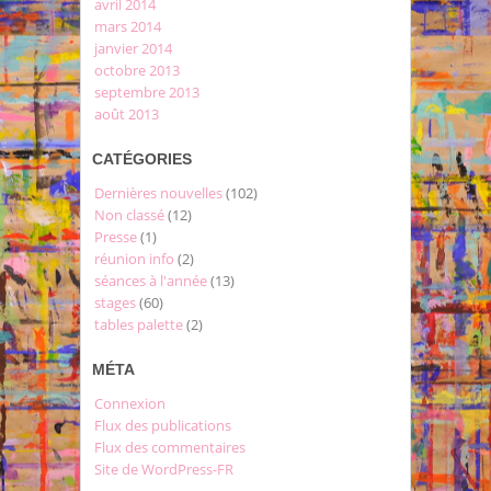
avril 2014
mars 2014
janvier 2014
octobre 2013
septembre 2013
août 2013
CATÉGORIES
Dernières nouvelles
(102)
Non classé
(12)
Presse
(1)
réunion info
(2)
séances à l'année
(13)
stages
(60)
tables palette
(2)
MÉTA
Connexion
Flux des publications
Flux des commentaires
Site de WordPress-FR