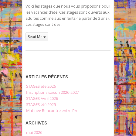
Stages
Voici les stages que nous vous proposons pour
été
les vacances d’été. Ces stages sont ouverts aux
2024
adultes comme aux enfants ( à partir de 3 ans).
Les stages sont des…
Read More
ARTICLES RÉCENTS
STAGES été 2026
Inscriptions saison 2026-2027
STAGES Avril 2026
STAGES été 2025
Matinée Rencontre entre Pro
ARCHIVES
mai 2026