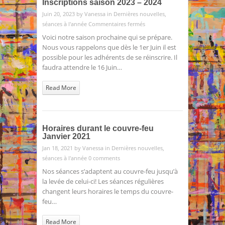
Inscriptions saison 2023 – 2024
Juin 20, 2023 by
Vanessa
in
Dernières nouvelles
,
sur
séances à l'année
Commentaires fermés
Inscriptions
Voici notre saison prochaine qui se prépare.
saison
Nous vous rappelons que dès le 1er Juin il est
2023
possible pour les adhérents de se réinscrire. Il
–
faudra attendre le 16 Juin…
2024
Read More
Horaires durant le couvre-feu
Janvier 2021
Jan 18, 2021 by
Vanessa
in
Dernières nouvelles
,
séances à l'année
0 comments
Nos séances s’adaptent au couvre-feu jusqu’à
la levée de celui-ci! Les séances régulières
changent leurs horaires le temps du couvre-
feu…
Read More