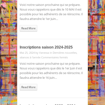
Inscriptions
Voici notre saison prochaine qui se prépare.
saison
Nous vous rappelons que dès le 10 MAI il est
2025-
possible pour les adhérents de se réinscrire. Il
2026
faudra attendre le 1er Juin…
Read More
Inscriptions saison 2024-2025
Mai 25, 2024 by
Vanessa
in
Dernières nouvelles
,
sur
séances à l'année
Commentaires fermés
Inscriptions
Voici notre saison prochaine qui se prépare.
saison
Nous vous rappelons que dès le 1er Juin il est
2024-
possible pour les adhérents de se réinscrire. Il
2025
faudra attendre le 16 Juin…
Read More