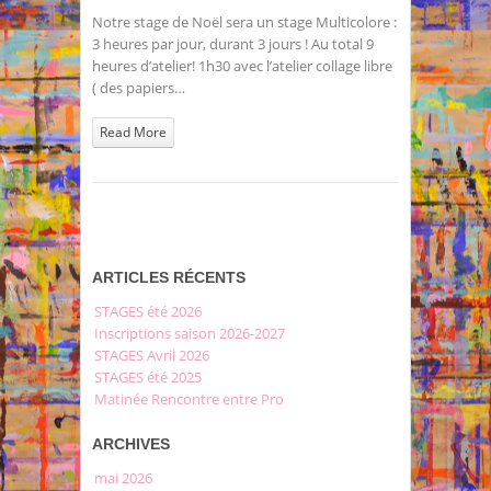
Stages
Notre stage de Noël sera un stage Multicolore :
Décembre
3 heures par jour, durant 3 jours ! Au total 9
2023
heures d’atelier! 1h30 avec l’atelier collage libre
( des papiers…
Read More
ARTICLES RÉCENTS
STAGES été 2026
Inscriptions saison 2026-2027
STAGES Avril 2026
STAGES été 2025
Matinée Rencontre entre Pro
ARCHIVES
mai 2026