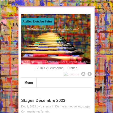
69100 Villeurbanne – France
Menu
Stages Décembre 2023
Déc 1, 2023 by
Vanessa
in
Dernières nouvelles
,
stages
sur
Commentaires fermés