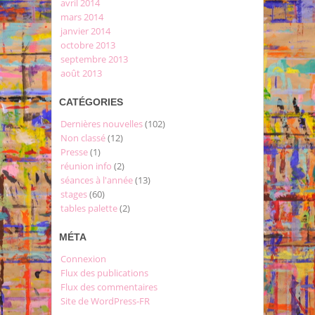
avril 2014
mars 2014
janvier 2014
octobre 2013
septembre 2013
août 2013
CATÉGORIES
Dernières nouvelles
(102)
Non classé
(12)
Presse
(1)
réunion info
(2)
séances à l'année
(13)
stages
(60)
tables palette
(2)
MÉTA
Connexion
Flux des publications
Flux des commentaires
Site de WordPress-FR