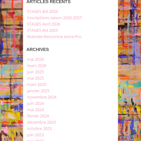
ARTICLES RÉCENTS
STAGES été 2026
Inscriptions saison 2026-2027
STAGES Avril 2026
STAGES été 2025
Matinée Rencontre entre Pro
ARCHIVES
mai 2026
mars 2026
juin 2025
mai 2025
mars 2025
janvier 2025
novembre 2024
juin 2024
mai 2024
février 2024
décembre 2023
octobre 2023
juin 2023