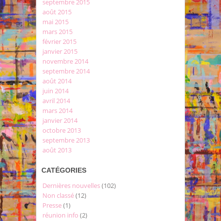
septembre 2015
août 2015
mai 2015
mars 2015
février 2015
janvier 2015
novembre 2014
septembre 2014
août 2014
juin 2014
avril 2014
mars 2014
janvier 2014
octobre 2013
septembre 2013
août 2013
CATÉGORIES
Dernières nouvelles
(102)
Non classé
(12)
Presse
(1)
réunion info
(2)