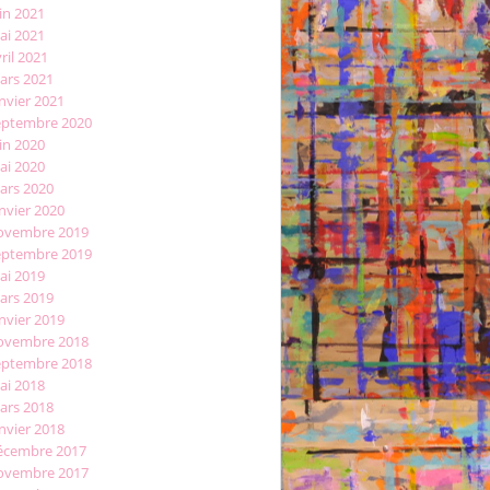
in 2021
ai 2021
ril 2021
ars 2021
nvier 2021
eptembre 2020
in 2020
ai 2020
ars 2020
nvier 2020
ovembre 2019
eptembre 2019
ai 2019
ars 2019
nvier 2019
ovembre 2018
eptembre 2018
ai 2018
ars 2018
nvier 2018
écembre 2017
ovembre 2017