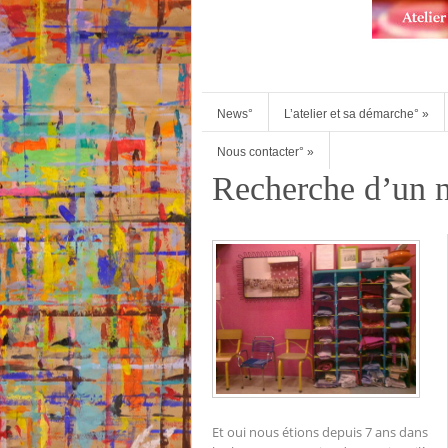
News°
L’atelier et sa démarche°
»
Nous contacter°
»
Recherche d’un n
Et oui nous étions depuis 7 ans dans