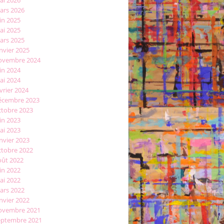
ars 2026
in 2025
ai 2025
ars 2025
nvier 2025
ovembre 2024
in 2024
ai 2024
vrier 2024
écembre 2023
ctobre 2023
in 2023
ai 2023
nvier 2023
ctobre 2022
oût 2022
in 2022
ai 2022
ars 2022
nvier 2022
ovembre 2021
eptembre 2021