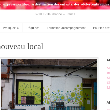
69100 Villeurbanne – France
Pratiquer°
»
L’équipe°
Formation-accompagnement
Pour les pro
ouveau local
A
S
In
S
S
M
A
m