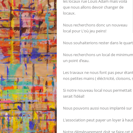
les locaux rue Louis Adam mais voilà
que nous allons devoir changer de
locaux.
Nous recherchons donc un nouveau
local pour L’où jeu peins!
Nous souhaiterions rester dans le quart
Nous recherchons un local de minimum 4
un point d’eau.
Les travaux ne nous font pas peur étant 
nos petites mains ( éléctricité, cloisons, 
Si notre nouveau local nous permettait 
serait l’idéal!
Nous pouvons aussi nous implanté sur un 
L’association peut payer un loyer à hau
Notre déménagement doit se faire cet é