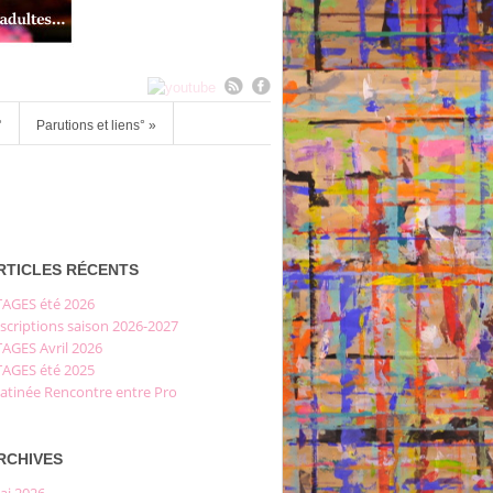
°
Parutions et liens°
»
RTICLES RÉCENTS
TAGES été 2026
scriptions saison 2026-2027
TAGES Avril 2026
TAGES été 2025
atinée Rencontre entre Pro
RCHIVES
ai 2026