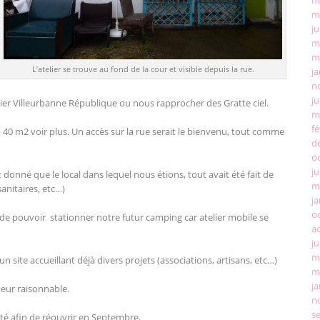
m
ju
m
m
L’atelier se trouve au fond de la cour et visible depuis la rue.
ja
n
ju
ier Villeurbanne République ou nous rapprocher des Gratte ciel.
m
fé
0 m2 voir plus. Un accès sur la rue serait le bienvenu, tout comme
d
o
ju
donné que le local dans lequel nous étions, tout avait été fait de
m
sanitaires, etc…)
ja
o
de pouvoir stationner notre futur camping car atelier mobile se
a
ju
m
site accueillant déjà divers projets (associations, artisans, etc…)
m
ja
teur raisonnable.
n
s
té afin de réouvrir en Septembre.