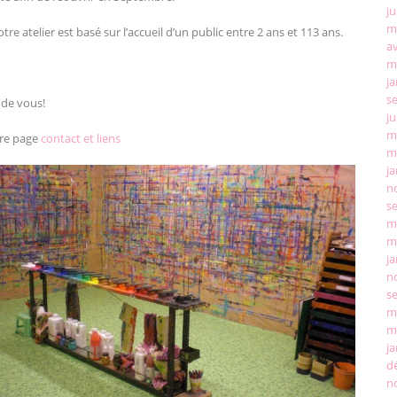
ju
m
re atelier est basé sur l’accueil d’un public entre 2 ans et 113 ans.
av
m
ja
s
 de vous!
ju
m
tre page
contact et liens
m
ja
n
s
m
m
ja
n
s
m
m
ja
d
n