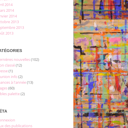
ril 2014
ars 2014
nvier 2014
ctobre 2013
eptembre 2013
oût 2013
ATÉGORIES
ernières nouvelles
(102)
on classé
(12)
resse
(1)
éunion info
(2)
éances à l'année
(13)
tages
(60)
bles palette
(2)
ÉTA
onnexion
ux des publications